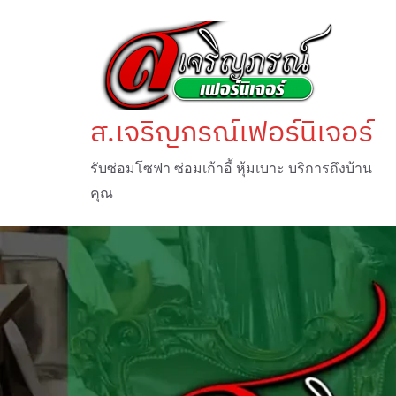
Skip
to
content
ส.เจริญภรณ์เฟอร์นิเจอร์
รับซ่อมโซฟา ซ่อมเก้าอี้ หุ้มเบาะ บริการถึงบ้าน
คุณ