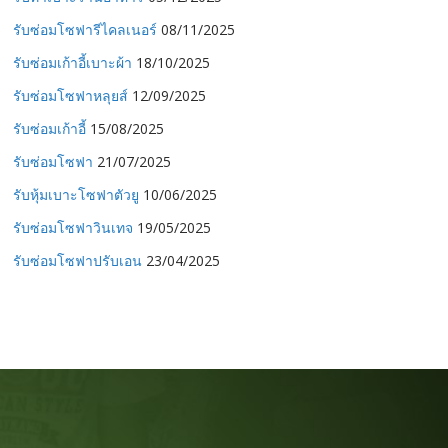
รับซ่อมโซฟารีไคลเนอร์
08/11/2025
รับซ่อมเก้าอี้เบาะผ้า
18/10/2025
รับซ่อมโซฟาหลุยส์
12/09/2025
รับซ่อมเก้าอี้
15/08/2025
รับซ่อมโซฟา
21/07/2025
รับหุ้มเบาะโซฟาตัวยู
10/06/2025
รับซ่อมโซฟาวินเทจ
19/05/2025
รับซ่อมโซฟาปรับเอน
23/04/2025