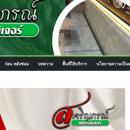
ก่อน-หลังซ่อม
บทความ
พื้นที่ให้บริการ
นโยบายความเป็นส