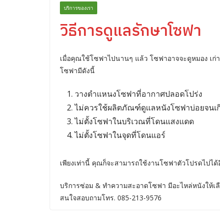
บริการของเรา
วิธีการดูแลรักษาโซฟา
เมื่อคุณใช้โซฟาไปนานๆ แล้ว โซฟาอาจจะดูหมอง เก่า 
โซฟามีดังนี้
วางตำแหนงโซฟาที่อากาศปลอดโปร่ง
ไม่ควรใช้ผลิตภัณฑ์ดูแลหนังโซฟาบ่อยจนเ
ไม่ตั้งโซฟาในบริเวณที่โดนแสงแดด
ไม่ตั้งโซฟาในจุดที่โดนแอร์
เพียงเท่านี้ คุณก็จะสามารถใช้งานโซฟาตัวโปรดไปได้
บริการซ่อม & ทำความสะอาดโซฟา มีอะไหล่หนังให้เลื
สนใจสอบถามโทร. 085-213-9576