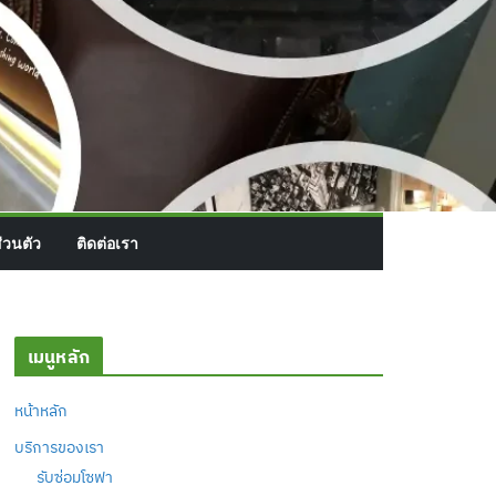
่วนตัว
ติดต่อเรา
เมนูหลัก
หน้าหลัก
บริการของเรา
รับซ่อมโซฟา