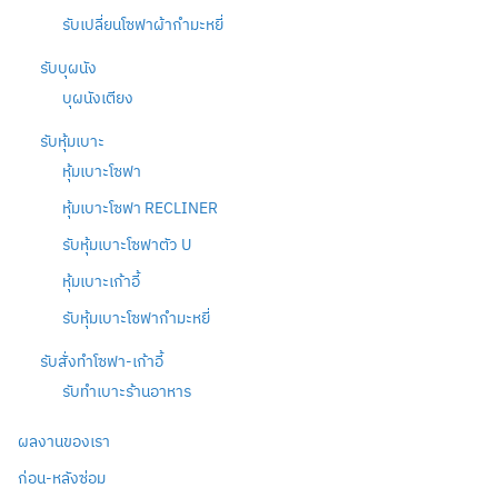
รับเปลี่ยนโซฟาผ้ากำมะหยี่
รับบุผนัง
บุผนังเตียง
รับหุ้มเบาะ
หุ้มเบาะโซฟา
หุ้มเบาะโซฟา RECLINER
รับหุ้มเบาะโซฟาตัว U
หุ้มเบาะเก้าอี้
รับหุ้มเบาะโซฟากำมะหยี่
รับสั่งทำโซฟา-เก้าอี้
รับทำเบาะร้านอาหาร
ผลงานของเรา
ก่อน-หลังซ่อม