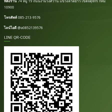
ที่ตั้งร้าน
74 หมู่ 19 ถนนงามวงศ์วาน แขวงลาดยาว เขตจตุจักร กทม
10900
โทรศัพท์
085-213-9576
ไลน์ไอดี
@a0852139576
LINE QR-CODE