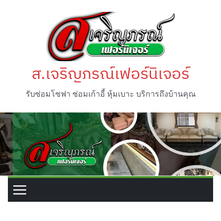
Skip
to
content
ส.เจริญภรณ์เฟอร์นิเจอร์
รับซ่อมโซฟา ซ่อมเก้าอี้ หุ้มเบาะ บริการถึงบ้านคุณ