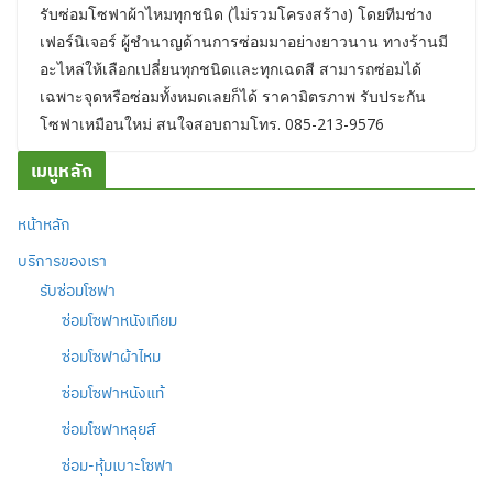
รับซ่อมโซฟาผ้าไหมทุกชนิด (ไม่รวมโครงสร้าง) โดยทีมช่าง
เฟอร์นิเจอร์ ผู้ชำนาญด้านการซ่อมมาอย่างยาวนาน ทางร้านมี
อะไหล่ให้เลือกเปลี่ยนทุกชนิดและทุกเฉดสี สามารถซ่อมได้
เฉพาะจุดหรือซ่อมทั้งหมดเลยก็ได้ ราคามิตรภาพ รับประกัน
โซฟาเหมือนใหม่ สนใจสอบถามโทร. 085-213-9576
เมนูหลัก
หน้าหลัก
บริการของเรา
รับซ่อมโซฟา
ซ่อมโซฟาหนังเทียม
ซ่อมโซฟาผ้าไหม
ซ่อมโซฟาหนังแท้
ซ่อมโซฟาหลุยส์
ซ่อม-หุ้มเบาะโซฟา