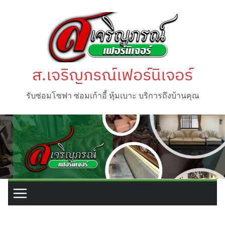
Skip
to
content
ส.เจริญภรณ์เฟอร์นิเจอร์
รับซ่อมโซฟา ซ่อมเก้าอี้ หุ้มเบาะ บริการถึงบ้านคุณ