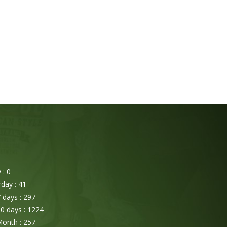
: 0
day : 41
 days : 297
0 days : 1224
onth : 257